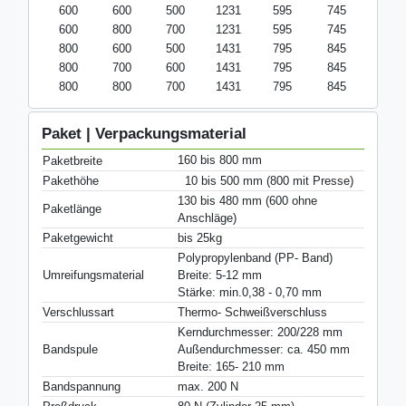
600
600
500
1231
595
745
600
800
700
1231
595
745
800
600
500
1431
795
845
800
700
600
1431
795
845
800
800
700
1431
795
845
Paket | Verpackungsmaterial
160 bis 800 mm
Paketbreite
Pakethöhe
10 bis 500 mm (800 mit Presse)
130 bis 480 mm (600 ohne
Paketlänge
Anschläge)
Paketgewicht
bis 25kg
Polypropylenband (PP- Band)
Umreifungsmaterial
Breite: 5-12 mm
Stärke: min.0,38 - 0,70 mm
Verschlussart
Thermo- Schweißverschluss
Kerndurchmesser: 200/228 mm
Bandspule
Außendurchmesser: ca. 450 mm
Breite: 165- 210 mm
Bandspannung
max. 200 N