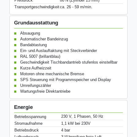
Preßdruck
80 N (Zylinder 25 mm)
Transportgeschwindigkeit
ca. 26 - 59 m/min.
Grundausstattung
Absaugung
Automatischer Bandeinzug
Bandabtastung
Ein- und Auslauftaktung mit Steckverbinder
RAL 5007 (brillantblau)
Geschwindigkeit Tischbandantrieb stufenlos einstellbar
Kurze Aufheizzeit
Motoren ohne mechanische Bremse
SPS Steuerung mit Programmspeicher und Display
Umreifungszähler
Wartungsfreie Direktantriebe
Energie
230 V, 1 Phasen, 50 Hz
Betriebsspannung
Stromaufnahme
1,1 kW bei 230V
Betriebsdruck
4 bar
Luftverbrauch
3 l/Umreifung freie Luft