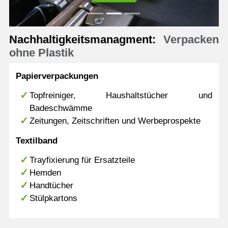
Previous
N
Nachhaltigkeitsmanagment:
Verpacken
ohne Plastik
Papierverpackungen
Topfreiniger, Haushaltstücher und
Badeschwämme
Zeitungen, Zeitschriften und Werbeprospekte
Textilband
Trayfixierung für Ersatzteile
Hemden
Handtücher
Stülpkartons