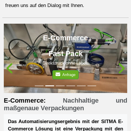
freuen uns auf den Dialog mit Ihnen.
E-Commerce
Fast Pack
Direktdruck ohne Labels
Anfrage
Previous
N
E-Commerce:
Nachhaltige und
maßgenaue Verpackungen
Das Automatisierungsergebnis mit der SITMA E-
Commerce Lösung ist eine Verpackung mit den