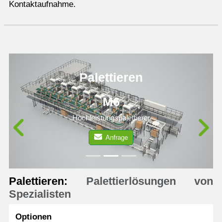
Kontaktaufnahme.
Palettieren
M6
Hochleistungspalettierer
Anfrage
Previous
N
Palettieren:
Palettierlösungen von
Spezialisten
Optionen