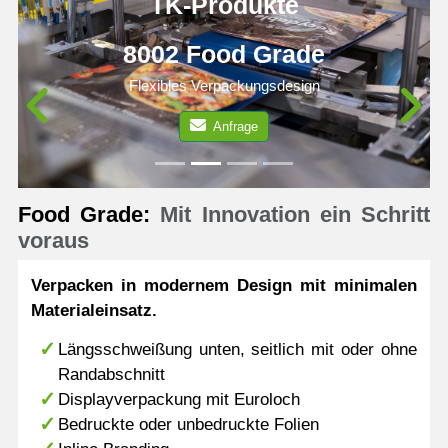
TK-Produkte
8002 Food Grade
Flexibles Verpackungsdesign
Anfrage
Previous
N
Food Grade:
Mit Innovation ein Schritt
voraus
Verpacken in modernem Design mit minimalen
Materialeinsatz.
Längsschweißung unten, seitlich mit oder ohne
Randabschnitt
Displayverpackung mit Euroloch
Bedruckte oder unbedruckte Folien