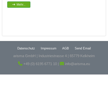
Mehr...
Datenschutz
Impressum
AGB
Send Email
arisma GmbH | Industriestrasse 4 | 65779 Kelkheim
+49 (0) 6195 6771 10 |
info@arisma.eu